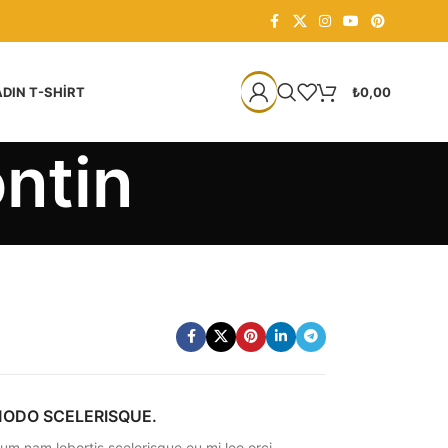
DIN T-SHIRT
₺
0,00
ntin
ODO SCELERISQUE.
lum nam lobortis scelerisque eu mi leo orci