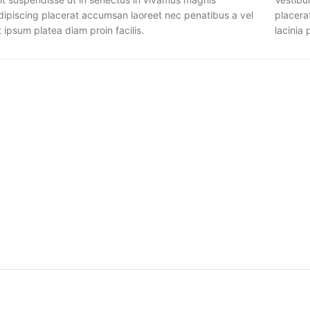
dipiscing placerat accumsan laoreet nec penatibus a vel
placera
t ipsum platea diam proin facilis.
lacinia 