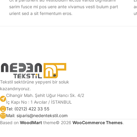
sarim fusce mi pos uere ante vivamus vesti bulum part
a
urient sed a sit fermentum eros.
u
Tekstil sektörüne yepyeni bir soluk
kazandırıyoruz.
Cihangir Mah. Şehit Uğur Hancı Sk. 4/2
İç Kapı No : 1 Avcılar / İSTANBUL
Tel: (0212) 422 33 55
Mail: siparis@nedentekstil.com
Based on
WoodMart
theme© 2026
WooCommerce Themes
.