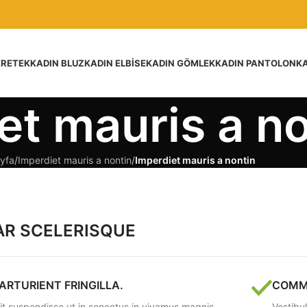
ER
ETEK
KADIN BLUZ
KADIN ELBISE
KADIN GÖMLEK
KADIN PANTOLON
KA
et mauris a no
yfa
/
Imperdiet mauris a nontin
/
Imperdiet mauris a nontin
R SCELERISQUE
ARTURIENT FRINGILLA.
COMM
lit suspendisse ut in senectus in vivamus magnis
Vestibu