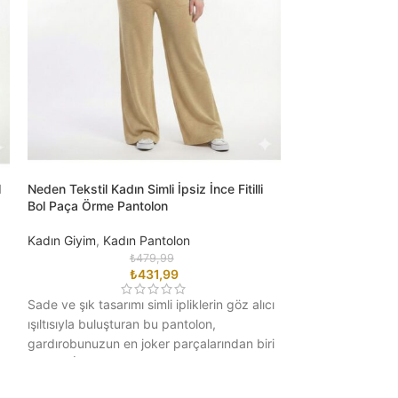
l
Neden Tekstil Kadın Simli İpsiz İnce Fitilli
Neden Tekstil Kırm
Bol Paça Örme Pantolon
Yılbaşı Kazağı
Kadın Giyim
,
Kadın Pantolon
Kadın Giyim
,
Kad
₺
479,99
₺
431,99
Yeni yıl coşkusun
Sade ve şık tasarımı simli ipliklerin göz alıcı
stille kutlayın! Y
ışıltısıyla buluşturan bu pantolon,
olan canlı kırmızı
gardırobunuzun en joker parçalarından biri
“JINGLE MY
olacak. İnce fitilli