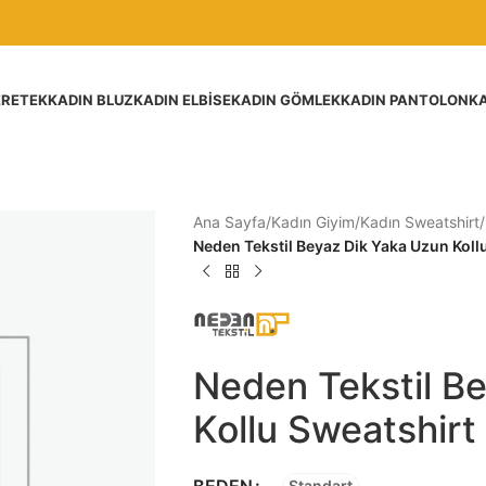
ER
ETEK
KADIN BLUZ
KADIN ELBISE
KADIN GÖMLEK
KADIN PANTOLON
KA
Ana Sayfa
/
Kadın Giyim
/
Kadın Sweatshirt
/
Neden Tekstil Beyaz Dik Yaka Uzun Koll
Neden Tekstil B
Kollu Sweatshirt
BEDEN
Standart