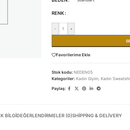
RENK
-
+
S
Favorilerime Ekle
Stok kodu:
NEDEN05
Kategoriler:
Kadın Giyim
,
Kadın Sweatshi
Paylaş:
EK BILGI
DEĞERLENDIRMELER (0)
SHIPPING & DELIVERY