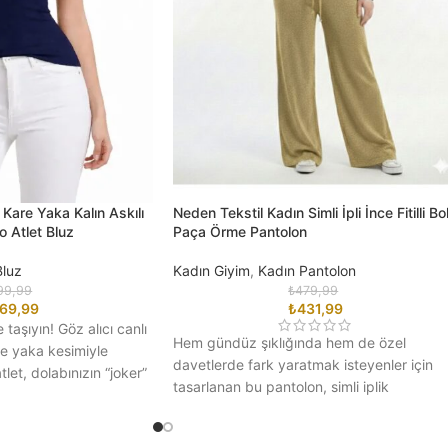
Kare Yaka Kalın Askılı
Neden Tekstil Kadın Simli İpli İnce Fitilli Bo
ko Atlet Bluz
Paça Örme Pantolon
Bluz
Kadın Giyim
,
Kadın Pantolon
99,99
₺
479,99
69,99
₺
431,99
e taşıyın! Göz alıcı canlı
Hem gündüz şıklığında hem de özel
e yaka kesimiyle
davetlerde fark yaratmak isteyenler için
tlet, dolabınızın “joker”
tasarlanan bu pantolon, simli iplik
dokusuyla göz alıcı bir