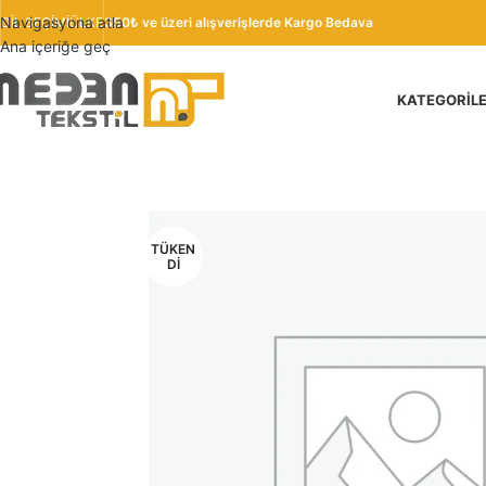
Navigasyona atla
DIL SEÇIMI
ÜLKE
350₺ ve üzeri alışverişlerde Kargo Bedava
Ana içeriğe geç
KATEGORIL
TÜKEN
DI