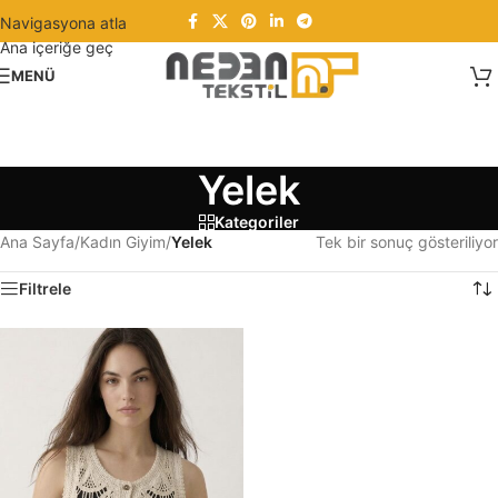
Navigasyona atla
Ana içeriğe geç
MENÜ
Yelek
Kategoriler
Ana Sayfa
/
Kadın Giyim
/
Yelek
Tek bir sonuç gösteriliyor
Filtrele