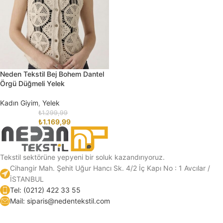
Neden Tekstil Bej Bohem Dantel
Örgü Düğmeli Yelek
Kadın Giyim
,
Yelek
₺
1.299,99
₺
1.169,99
Tekstil sektörüne yepyeni bir soluk kazandırıyoruz.
Cihangir Mah. Şehit Uğur Hancı Sk. 4/2 İç Kapı No : 1 Avcılar /
İSTANBUL
Tel: (0212) 422 33 55
Mail: siparis@nedentekstil.com