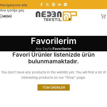
Navigasyona atla
Ana içeriğe geç
MENÜ
Favorilerim
Ana Sayfa
/
Favorilerim
Favori Ürünler listenizde ürün
bulunmamaktadır.
You don't have any products in the wishlist yet. You will find a lot of
interesting products on our "Shop" page.
TÜM ÜRÜNLER