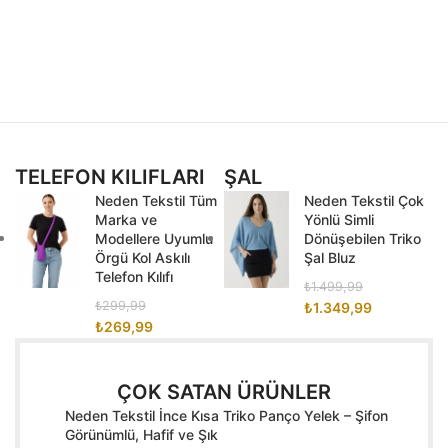
TELEFON KILIFLARI
ŞAL
Neden Tekstil Tüm
Neden Tekstil Çok
Marka ve
Yönlü Simli
Modellere Uyumlu
Dönüşebilen Triko
Örgü Kol Askılı
Şal Bluz
Telefon Kılıfı
₺
1.499,99
₺
299,99
₺
1.349,99
₺
269,99
ÇOK SATAN ÜRÜNLER
Neden Tekstil İnce Kısa Triko Panço Yelek – Şifon
Görünümlü, Hafif ve Şık