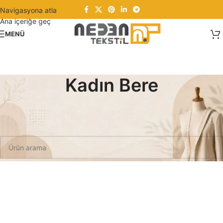
Navigasyona atla
Ana içeriğe geç
MENÜ
Kadın Bere
Ana Sayfa
/
Kadın Giyim
/
Kadın Bere
Seçiminizle eşleşen ürün bulunamadı.