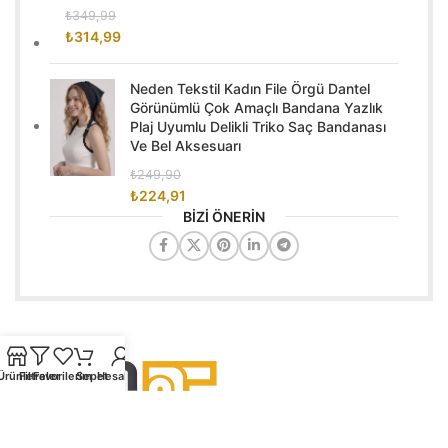
₺
349,99
₺
314,99
Neden Tekstil Kadın File Örgü Dantel
Görünümlü Çok Amaçlı Bandana Yazlık
Plaj Uyumlu Delikli Triko Saç Bandanası
Ve Bel Aksesuarı
₺
249,90
₺
224,91
BİZİ ÖNERİN
Ürünler
Filtreler
Favorilerim
Sepet
Hesabım
Tekstil sektörüne yepyeni bir soluk kazandırıyoruz.
Cihangir Mah. Şehit Uğur Hancı Sk. 4/2 İç Kapı No : 1 Avcılar /