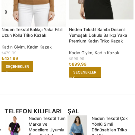
Neden Tekstil Balıkçı Yaka Fitilli
Neden Tekstil Bambi Desenli
Uzun Kollu Triko Kazak
Yumuşak Dokulu Balıkçı Yaka
Premium Kadın Triko Kazak
Kadın Giyim
,
Kadın Kazak
Kadın Giyim
,
Kadın Kazak
₺
479,99
₺
431,99
₺
999,99
₺
899,99
SEÇENEKLER
SEÇENEKLER
TELEFON KILIFLARI
ŞAL
Neden Tekstil Tüm
Neden Tekstil Çok
Marka ve
Yönlü Simli
Modellere Uyumlu
Dönüşebilen Triko