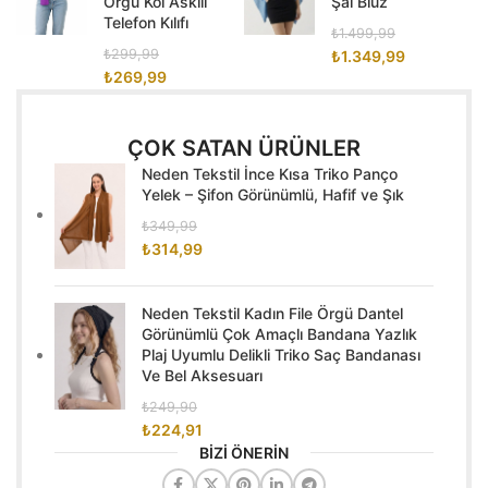
Örgü Kol Askılı
Şal Bluz
Telefon Kılıfı
₺
1.499,99
₺
299,99
₺
1.349,99
₺
269,99
ÇOK SATAN ÜRÜNLER
Neden Tekstil İnce Kısa Triko Panço
Yelek – Şifon Görünümlü, Hafif ve Şık
₺
349,99
₺
314,99
Neden Tekstil Kadın File Örgü Dantel
Görünümlü Çok Amaçlı Bandana Yazlık
Plaj Uyumlu Delikli Triko Saç Bandanası
Ve Bel Aksesuarı
₺
249,90
₺
224,91
BİZİ ÖNERİN