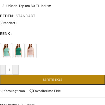
3. Üründe Toplam 80 TL İndirim
BEDEN
STANDART
Standart
RENK
-
+
SEPETE EKLE
Karşılaştırma
Favorilerime Ekle
Stok kodu:
NEDEN236