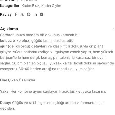
Kategoriler:
Kadın Bluz
,
Kadın Giyim
Paylaş:
Açıklama
Gardırobunuza modern bir dokunuş katacak bu
kolsuz triko bluz
, göğüs kısmındaki estetik
ajur (delikli örgü) detayları
ve klasik fitilli dokusuyla ön plana
çıkıyor. Vücut hatlarını zarifçe vurgulayan esnek yapısı, hem yüksek
bel jean’lerle hem de şık kumaş pantolonlarla kusursuz bir uyum
sağlar. 26 cm olan en ölçüsü, yüksek kaliteli likralı dokusu sayesinde
esneyerek 36-40 beden aralığına rahatlıkla uyum sağlar.
Öne Çıkan Özellikler:
Yaka:
Her kombine uyum sağlayan klasik bisiklet yaka tasarımı.
Detay:
Göğüs ve sırt bölgesinde şıklığı artıran v-formunda ajur
geçişleri.