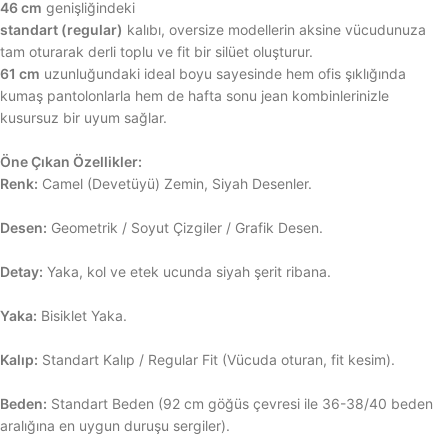
46 cm
genişliğindeki
standart (regular)
kalıbı, oversize modellerin aksine vücudunuza
tam oturarak derli toplu ve fit bir silüet oluşturur.
61 cm
uzunluğundaki ideal boyu sayesinde hem ofis şıklığında
kumaş pantolonlarla hem de hafta sonu jean kombinlerinizle
kusursuz bir uyum sağlar.
Öne Çıkan Özellikler:
Renk:
Camel (Devetüyü) Zemin, Siyah Desenler.
Desen:
Geometrik / Soyut Çizgiler / Grafik Desen.
Detay:
Yaka, kol ve etek ucunda siyah şerit ribana.
Yaka:
Bisiklet Yaka.
Kalıp:
Standart Kalıp / Regular Fit (Vücuda oturan, fit kesim).
Beden:
Standart Beden (92 cm göğüs çevresi ile 36-38/40 beden
aralığına en uygun duruşu sergiler).