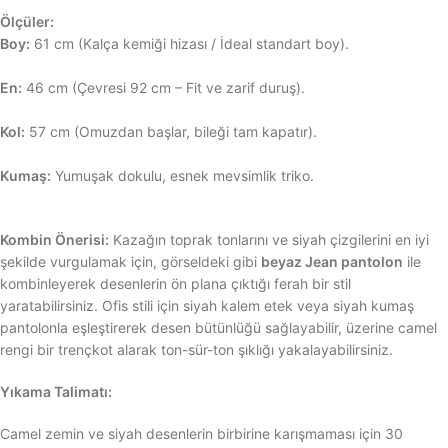
Ölçüler:
Boy:
61 cm (Kalça kemiği hizası / İdeal standart boy).
En:
46 cm (Çevresi 92 cm – Fit ve zarif duruş).
Kol:
57 cm (Omuzdan başlar, bileği tam kapatır).
Kumaş:
Yumuşak dokulu, esnek mevsimlik triko.
Kombin Önerisi:
Kazağın toprak tonlarını ve siyah çizgilerini en iyi
şekilde vurgulamak için, görseldeki gibi
beyaz Jean pantolon
ile
kombinleyerek desenlerin ön plana çıktığı ferah bir stil
yaratabilirsiniz. Ofis stili için siyah kalem etek veya siyah kumaş
pantolonla eşleştirerek desen bütünlüğü sağlayabilir, üzerine camel
rengi bir trençkot alarak ton-sür-ton şıklığı yakalayabilirsiniz.
Yıkama Talimatı:
Camel zemin ve siyah desenlerin birbirine karışmaması için 30