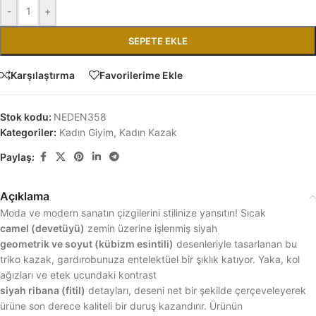
-
+
SEPETE EKLE
Karşılaştırma
Favorilerime Ekle
Stok kodu:
NEDEN358
Kategoriler:
Kadın Giyim
,
Kadın Kazak
Paylaş:
Açıklama
Moda ve modern sanatın çizgilerini stilinize yansıtın! Sıcak
camel (devetüyü)
zemin üzerine işlenmiş siyah
geometrik ve soyut (kübizm esintili)
desenleriyle tasarlanan bu
triko kazak, gardırobunuza entelektüel bir şıklık katıyor. Yaka, kol
ağızları ve etek ucundaki kontrast
siyah ribana (fitil)
detayları, deseni net bir şekilde çerçeveleyerek
ürüne son derece kaliteli bir duruş kazandırır. Ürünün