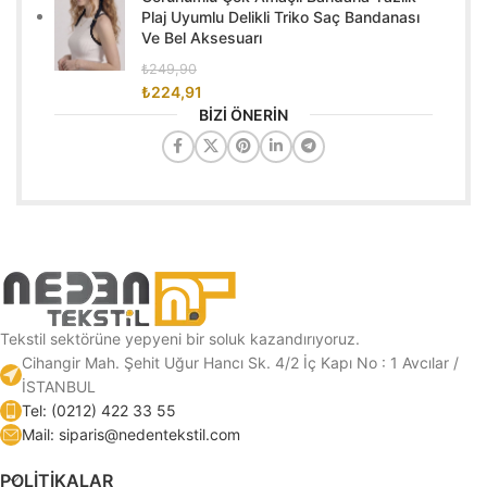
Plaj Uyumlu Delikli Triko Saç Bandanası
Ve Bel Aksesuarı
₺
249,90
₺
224,91
BİZİ ÖNERİN
Tekstil sektörüne yepyeni bir soluk kazandırıyoruz.
Cihangir Mah. Şehit Uğur Hancı Sk. 4/2 İç Kapı No : 1 Avcılar /
İSTANBUL
Tel: (0212) 422 33 55
Mail: siparis@nedentekstil.com
POLİTİKALAR