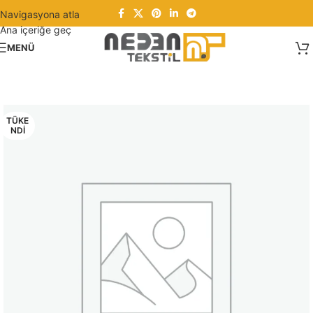
Navigasyona atla
Ana içeriğe geç
MENÜ
TÜKE
NDI