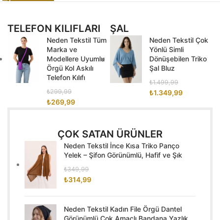
TELEFON KILIFLARI
ŞAL
Neden Tekstil Tüm
Neden Tekstil Çok
Marka ve
Yönlü Simli
Modellere Uyumlu
Dönüşebilen Triko
Örgü Kol Askılı
Şal Bluz
Telefon Kılıfı
₺
1.499,99
₺
299,99
₺
1.349,99
₺
269,99
ÇOK SATAN ÜRÜNLER
Neden Tekstil İnce Kısa Triko Panço
Yelek – Şifon Görünümlü, Hafif ve Şık
₺
349,99
₺
314,99
Neden Tekstil Kadın File Örgü Dantel
Görünümlü Çok Amaçlı Bandana Yazlık