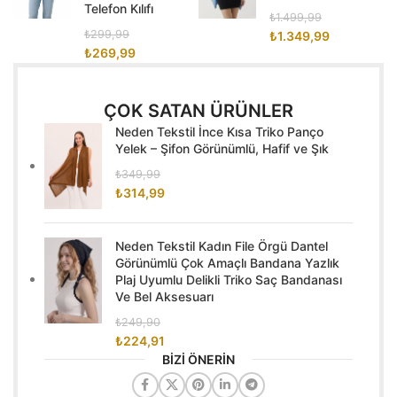
Telefon Kılıfı
₺
1.499,99
₺
299,99
₺
1.349,99
₺
269,99
ÇOK SATAN ÜRÜNLER
Neden Tekstil İnce Kısa Triko Panço
Yelek – Şifon Görünümlü, Hafif ve Şık
₺
349,99
₺
314,99
Neden Tekstil Kadın File Örgü Dantel
Görünümlü Çok Amaçlı Bandana Yazlık
Plaj Uyumlu Delikli Triko Saç Bandanası
Ve Bel Aksesuarı
₺
249,90
₺
224,91
BİZİ ÖNERİN