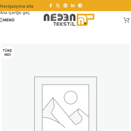
Navigasyona atla
Ana içeriğe geç
MENÜ
TÜKE
NDI