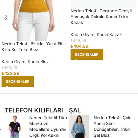
Neden Tekstil Degrade Geçişli
Yumuşak Dokulu Kadın Triko
Kazak
Kadın Giyim
,
Kadın Kazak
₺
449,99
Neden Tekstil Bisiklet Yaka Fitilli
₺
404,99
Kısa Kol Triko Bluz
SEÇENEKLER
Kadın Giyim
,
Kadın Bluz
₺
469,99
₺
422,99
SEÇENEKLER
TELEFON KILIFLARI
ŞAL
Neden Tekstil Tüm
Neden Tekstil Çok
Marka ve
Yönlü Simli
Modellere Uyumlu
Dönüşebilen Triko
Örgü Kol Askılı
Şal Bluz