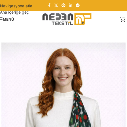
Navigasyona atla
Ana içeriğe geç
MENÜ