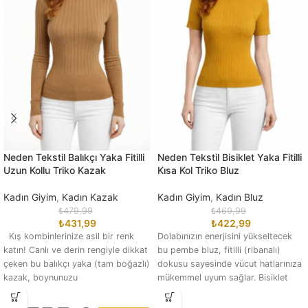
Neden Tekstil Balıkçı Yaka Fitilli
Neden Tekstil Bisiklet Yaka Fitilli
Uzun Kollu Triko Kazak
Kısa Kol Triko Bluz
Kadın Giyim
,
Kadın Kazak
Kadın Giyim
,
Kadın Bluz
₺
479,99
₺
469,99
₺
431,99
₺
422,99
Kış kombinlerinize asil bir renk
Dolabınızın enerjisini yükseltecek
katın! Canlı ve derin rengiyle dikkat
bu pembe bluz, fitilli (ribanalı)
çeken bu balıkçı yaka (tam boğazlı)
dokusu sayesinde vücut hatlarınıza
kazak, boynunuzu
mükemmel uyum sağlar. Bisiklet
yaka kesimi ve ideal