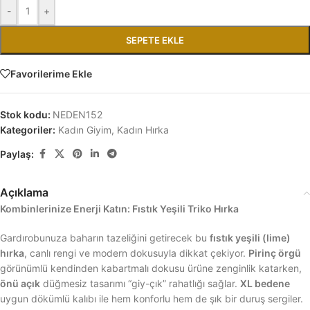
-
+
SEPETE EKLE
Favorilerime Ekle
Stok kodu:
NEDEN152
Kategoriler:
Kadın Giyim
,
Kadın Hırka
Paylaş:
Açıklama
Kombinlerinize Enerji Katın: Fıstık Yeşili Triko Hırka
Gardırobunuza baharın tazeliğini getirecek bu
fıstık yeşili (lime)
hırka
, canlı rengi ve modern dokusuyla dikkat çekiyor.
Pirinç örgü
görünümlü kendinden kabartmalı dokusu ürüne zenginlik katarken,
önü açık
düğmesiz tasarımı “giy-çık” rahatlığı sağlar.
XL bedene
uygun dökümlü kalıbı ile hem konforlu hem de şık bir duruş sergiler.