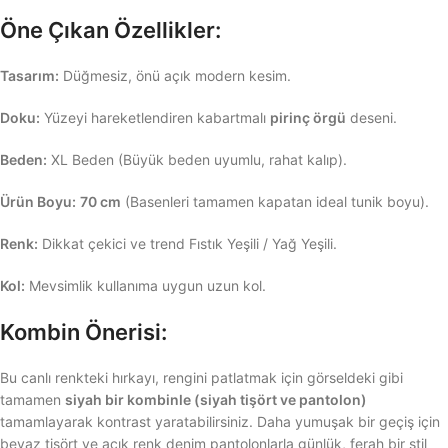
Öne Çıkan Özellikler:
Tasarım:
Düğmesiz, önü açık modern kesim.
Doku:
Yüzeyi hareketlendiren kabartmalı
pirinç örgü
deseni.
Beden:
XL Beden (Büyük beden uyumlu, rahat kalıp).
Ürün Boyu:
70 cm
(Basenleri tamamen kapatan ideal tunik boyu).
Renk:
Dikkat çekici ve trend Fıstık Yeşili / Yağ Yeşili.
Kol:
Mevsimlik kullanıma uygun uzun kol.
Kombin Önerisi:
Bu canlı renkteki hırkayı, rengini patlatmak için görseldeki gibi
tamamen
siyah bir kombinle (siyah tişört ve pantolon)
tamamlayarak kontrast yaratabilirsiniz. Daha yumuşak bir geçiş için
beyaz tişört ve açık renk denim pantolonlarla günlük, ferah bir stil