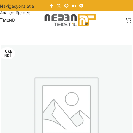
Navigasyona atla
Ana içeriğe geç
MENÜ
TÜKE
NDI