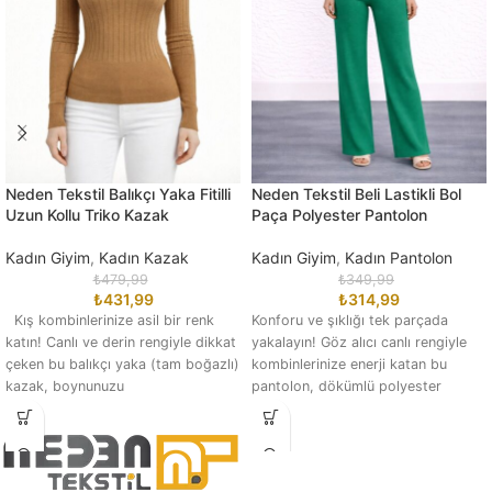
Neden Tekstil Balıkçı Yaka Fitilli
Neden Tekstil Beli Lastikli Bol
Uzun Kollu Triko Kazak
Paça Polyester Pantolon
Kadın Giyim
,
Kadın Kazak
Kadın Giyim
,
Kadın Pantolon
₺
479,99
₺
349,99
₺
431,99
₺
314,99
Kış kombinlerinize asil bir renk
Konforu ve şıklığı tek parçada
katın! Canlı ve derin rengiyle dikkat
yakalayın! Göz alıcı canlı rengiyle
çeken bu balıkçı yaka (tam boğazlı)
kombinlerinize enerji katan bu
kazak, boynunuzu
pantolon, dökümlü polyester
kumaşı sayesinde gün