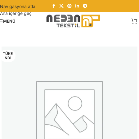
Navigasyona atla
Ana içeriğe geç
MENÜ
TÜKE
NDI