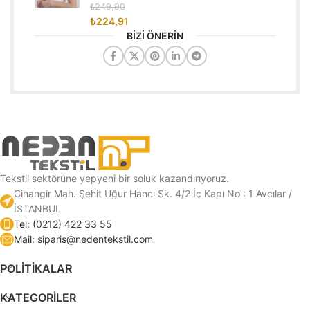
₺
249,90
₺
224,91
BİZİ ÖNERİN
Tekstil sektörüne yepyeni bir soluk kazandırıyoruz.
Cihangir Mah. Şehit Uğur Hancı Sk. 4/2 İç Kapı No : 1 Avcılar /
İSTANBUL
Tel: (0212) 422 33 55
Mail: siparis@nedentekstil.com
POLİTİKALAR
KATEGORILER