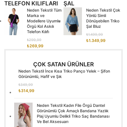
TELEFON KILIFLARI
ŞAL
Neden Tekstil Tüm
Neden Tekstil Çok
Marka ve
Yönlü Simli
Modellere Uyumlu
Dönüşebilen Triko
Örgü Kol Askılı
Şal Bluz
Telefon Kılıfı
₺
1.499,99
₺
299,99
₺
1.349,99
₺
269,99
ÇOK SATAN ÜRÜNLER
Neden Tekstil İnce Kısa Triko Panço Yelek – Şifon
Görünümlü, Hafif ve Şık
₺
349,99
₺
314,99
Neden Tekstil Kadın File Örgü Dantel
Görünümlü Çok Amaçlı Bandana Yazlık
Plaj Uyumlu Delikli Triko Saç Bandanası
Ve Bel Aksesuarı