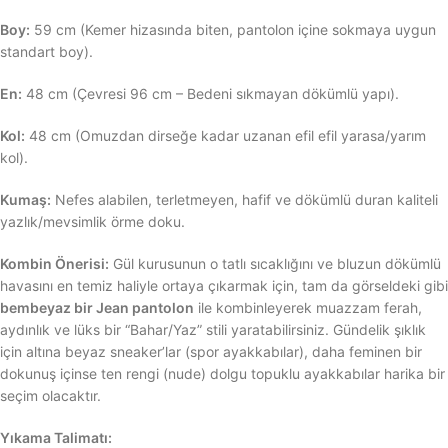
Boy:
59 cm (Kemer hizasında biten, pantolon içine sokmaya uygun
standart boy).
En:
48 cm (Çevresi 96 cm – Bedeni sıkmayan dökümlü yapı).
Kol:
48 cm (Omuzdan dirseğe kadar uzanan efil efil yarasa/yarım
kol).
Kumaş:
Nefes alabilen, terletmeyen, hafif ve dökümlü duran kaliteli
yazlık/mevsimlik örme doku.
Kombin Önerisi:
Gül kurusunun o tatlı sıcaklığını ve bluzun dökümlü
havasını en temiz haliyle ortaya çıkarmak için, tam da görseldeki gibi
bembeyaz bir Jean pantolon
ile kombinleyerek muazzam ferah,
aydınlık ve lüks bir “Bahar/Yaz” stili yaratabilirsiniz. Gündelik şıklık
için altına beyaz sneaker’lar (spor ayakkabılar), daha feminen bir
dokunuş içinse ten rengi (nude) dolgu topuklu ayakkabılar harika bir
seçim olacaktır.
Yıkama Talimatı: