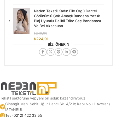
Neden Tekstil Kadın File Örgü Dantel
Görünümlü Çok Amaçlı Bandana Yazlık
Plaj Uyumlu Delikli Triko Saç Bandanası
Ve Bel Aksesuarı
₺
249,90
₺
224,91
BİZİ ÖNERİN
Tekstil sektörüne yepyeni bir soluk kazandırıyoruz.
Cihangir Mah. Şehit Uğur Hancı Sk. 4/2 İç Kapı No : 1 Avcılar /
İSTANBUL
Tel: (0212) 422 33 55