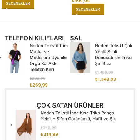
₺
899,99
SEÇENEKLER
SEÇENEKLER
TELEFON KILIFLARI
ŞAL
Neden Tekstil Tüm
Neden Tekstil Çok
Marka ve
Yönlü Simli
Modellere Uyumlu
Dönüşebilen Triko
Örgü Kol Askılı
Şal Bluz
Telefon Kılıfı
₺
1.499,99
₺
299,99
₺
1.349,99
₺
269,99
ÇOK SATAN ÜRÜNLER
Neden Tekstil İnce Kısa Triko Panço
Yelek – Şifon Görünümlü, Hafif ve Şık
₺
349,99
₺
314,99