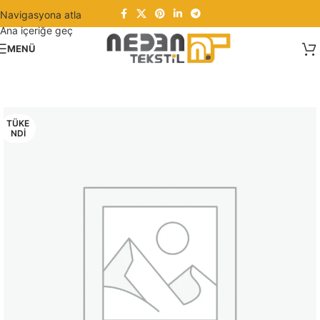
Navigasyona atla
Ana içeriğe geç
MENÜ
TÜKE
NDI