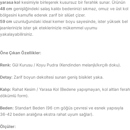
yarasa kol
kesimiyle birleşerek kusursuz bir ferahlık sunar. Ürünün
48 cm
genişliğindeki salaş kalıbı bedeninizi sıkmaz, omuz ve üst kol
bölgesini kamufle ederek zarif bir silüet çizer.
59 cm
uzunluğundaki ideal kemer boyu sayesinde, ister yüksek bel
jeanlerinizle ister şık eteklerinizle mükemmel uyumu
yakalayabilirsiniz.
Öne Çıkan Özellikler:
Renk:
Gül Kurusu / Koyu Pudra (Kendinden melanjlı/kırçıllı doku).
Detay:
Zarif boyun dekoltesi sunan geniş bisiklet yaka.
Kalıp:
Rahat Kesim / Yarasa Kol (Bedene yapışmayan, kol altları ferah
dökümlü form).
Beden:
Standart Beden (96 cm göğüs çevresi ve esnek yapısıyla
36-42 beden aralığına ekstra rahat uyum sağlar).
Ölçüler: