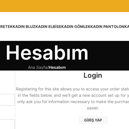
ER
ETEK
KADIN BLUZ
KADIN ELBISE
KADIN GÖMLEK
KADIN PANTOLON
KA
Hesabım
Ana Sayfa
/
Hesabım
Login
Registering for this site allows you to access your order statu
in the fields below, and we'll get a new account set up for y
only ask you for information necessary to make the purcha
easier.
GIRIŞ YAP