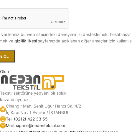
l verileriniz bu web sitesindeki deneyiminizi desteklemek, hesabınıza 
tmek ve
gizlilik ilkesi
sayfamızda açıklanan diğer amaçlar için kullanıla
E OL
 Olun
Tekstil sektörüne yepyeni bir soluk
kazandırıyoruz.
Cihangir Mah. Şehit Uğur Hancı Sk. 4/2
İç Kapı No : 1 Avcılar / İSTANBUL
Tel: (0212) 422 33 55
Mail: siparis@nedentekstil.com