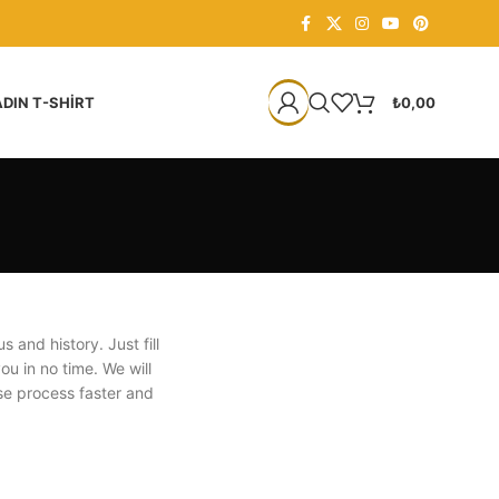
DIN T-SHIRT
₺
0,00
s and history. Just fill
ou in no time. We will
se process faster and