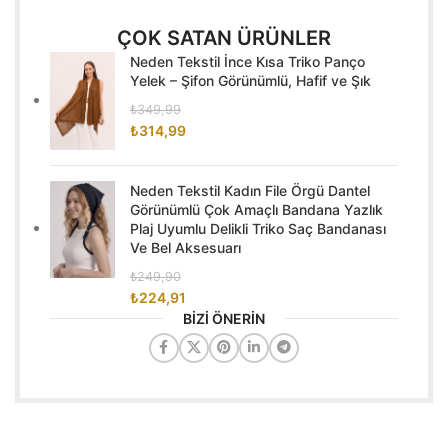
ÇOK SATAN ÜRÜNLER
Neden Tekstil İnce Kısa Triko Panço
Yelek – Şifon Görünümlü, Hafif ve Şık
₺
349,99
₺
314,99
Neden Tekstil Kadın File Örgü Dantel
Görünümlü Çok Amaçlı Bandana Yazlık
Plaj Uyumlu Delikli Triko Saç Bandanası
Ve Bel Aksesuarı
₺
249,90
₺
224,91
BİZİ ÖNERİN