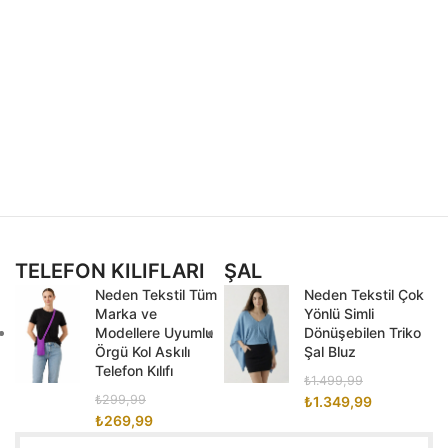
TELEFON KILIFLARI
ŞAL
Neden Tekstil Tüm
Neden Tekstil Çok
Marka ve
Yönlü Simli
Modellere Uyumlu
Dönüşebilen Triko
Örgü Kol Askılı
Şal Bluz
Telefon Kılıfı
₺
1.499,99
₺
299,99
₺
1.349,99
₺
269,99