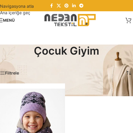
Navigasyona atla
Ana içeriğe geç
MENÜ
Çocuk Giyim
Ana Sayfa
/
Çocuk Giyim
Tek bir sonuç gösteriliyor
Filtrele