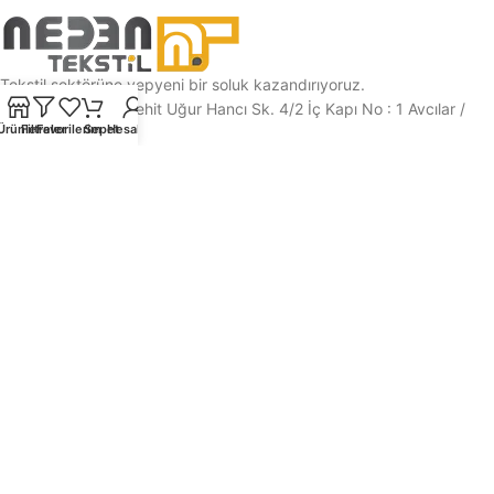
Tekstil sektörüne yepyeni bir soluk kazandırıyoruz.
Cihangir Mah. Şehit Uğur Hancı Sk. 4/2 İç Kapı No : 1 Avcılar /
Ürünler
Filtreler
Favorilerim
Sepet
Hesabım
İSTANBUL
Tel: (0212) 422 33 55
Mail: siparis@nedentekstil.com
POLİTİKALAR
KATEGORILER
KURUMSAL
ÜYELIK
Tüm Hakları Saklıdır.
Neden Tekstil©
.