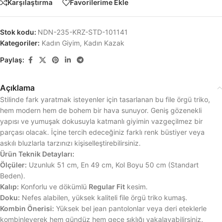
Karşılaştırma
Favorilerime Ekle
Stok kodu:
NDN-235-KRZ-STD-101141
Kategoriler:
Kadın Giyim
,
Kadın Kazak
Paylaş:
Açıklama
Stilinde fark yaratmak isteyenler için tasarlanan bu file örgü triko,
hem modern hem de bohem bir hava sunuyor. Geniş gözenekli
yapısı ve yumuşak dokusuyla katmanlı giyimin vazgeçilmez bir
parçası olacak. İçine tercih edeceğiniz farklı renk büstiyer veya
askılı bluzlarla tarzınızı kişiselleştirebilirsiniz.
Ürün Teknik Detayları:
Ölçüler:
Uzunluk 51 cm, En 49 cm, Kol Boyu 50 cm (Standart
Beden).
Kalıp:
Konforlu ve dökümlü
Regular Fit
kesim.
Doku:
Nefes alabilen, yüksek kaliteli file örgü triko kumaş.
Kombin Önerisi:
Yüksek bel jean pantolonlar veya deri eteklerle
kombinleyerek hem gündüz hem gece şıklığı yakalayabilirsiniz.