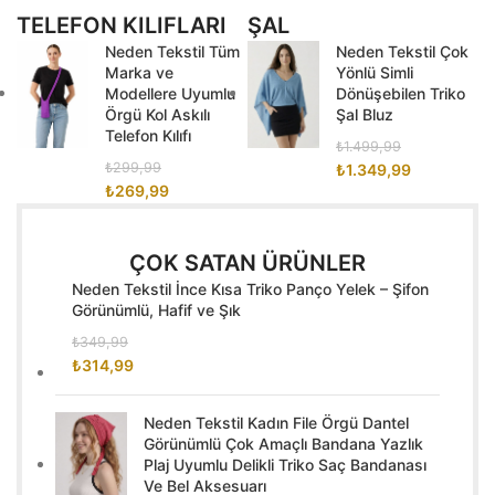
TELEFON KILIFLARI
ŞAL
Neden Tekstil Tüm
Neden Tekstil Çok
Marka ve
Yönlü Simli
Modellere Uyumlu
Dönüşebilen Triko
Örgü Kol Askılı
Şal Bluz
Telefon Kılıfı
₺
1.499,99
₺
299,99
₺
1.349,99
₺
269,99
ÇOK SATAN ÜRÜNLER
Neden Tekstil İnce Kısa Triko Panço Yelek – Şifon
Görünümlü, Hafif ve Şık
₺
349,99
₺
314,99
Neden Tekstil Kadın File Örgü Dantel
Görünümlü Çok Amaçlı Bandana Yazlık
Plaj Uyumlu Delikli Triko Saç Bandanası
Ve Bel Aksesuarı