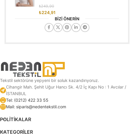
₺
249,90
₺
224,91
BİZİ ÖNERİN
Tekstil sektörüne yepyeni bir soluk kazandırıyoruz.
Cihangir Mah. Şehit Uğur Hancı Sk. 4/2 İç Kapı No : 1 Avcılar /
İSTANBUL
Tel: (0212) 422 33 55
Mail: siparis@nedentekstil.com
POLİTİKALAR
KATEGORILER