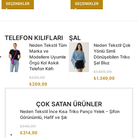
SEÇENEKLER
SEÇENEKLER
TELEFON KILIFLARI
ŞAL
Neden Tekstil Tüm
Neden Tekstil Çok
Marka ve
Yönlü Simli
Modellere Uyumlu
Dönüşebilen Triko
Örgü Kol Askılı
Şal Bluz
Telefon Kılıfı
₺
1.499,99
₺
299,99
₺
1.349,99
₺
269,99
ÇOK SATAN ÜRÜNLER
Neden Tekstil İnce Kısa Triko Panço Yelek – Şifon
Görünümlü, Hafif ve Şık
₺
349,99
₺
314,99