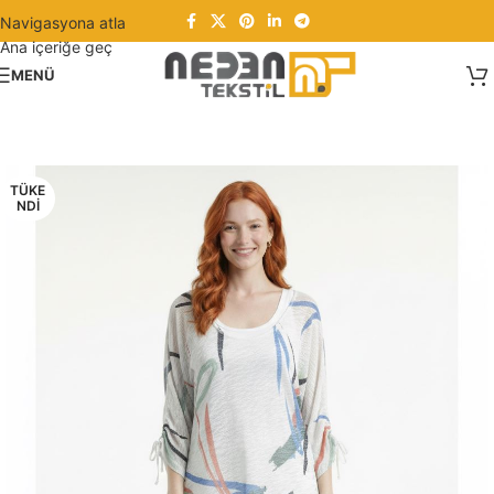
Navigasyona atla
Ana içeriğe geç
MENÜ
TÜKE
NDI