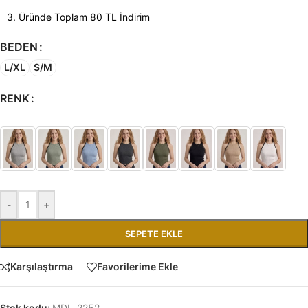
3. Üründe Toplam 80 TL İndirim
BEDEN
L/XL
S/M
RENK
-
+
SEPETE EKLE
Karşılaştırma
Favorilerime Ekle
Stok kodu:
MDL_2252