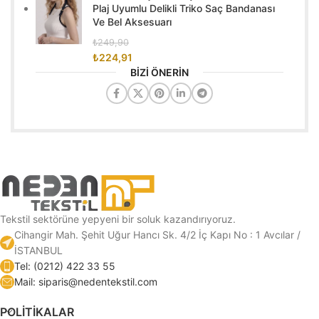
Plaj Uyumlu Delikli Triko Saç Bandanası
Ve Bel Aksesuarı
₺
249,90
₺
224,91
BİZİ ÖNERİN
Tekstil sektörüne yepyeni bir soluk kazandırıyoruz.
Cihangir Mah. Şehit Uğur Hancı Sk. 4/2 İç Kapı No : 1 Avcılar /
İSTANBUL
Tel: (0212) 422 33 55
Mail: siparis@nedentekstil.com
POLİTİKALAR