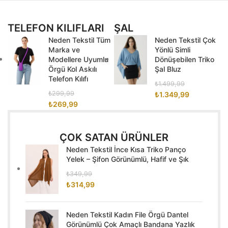
TELEFON KILIFLARI
ŞAL
Neden Tekstil Tüm
Neden Tekstil Çok
Marka ve
Yönlü Simli
Modellere Uyumlu
Dönüşebilen Triko
Örgü Kol Askılı
Şal Bluz
Telefon Kılıfı
₺
1.499,99
₺
299,99
₺
1.349,99
₺
269,99
ÇOK SATAN ÜRÜNLER
Neden Tekstil İnce Kısa Triko Panço
Yelek – Şifon Görünümlü, Hafif ve Şık
₺
349,99
₺
314,99
Neden Tekstil Kadın File Örgü Dantel
Görünümlü Çok Amaçlı Bandana Yazlık