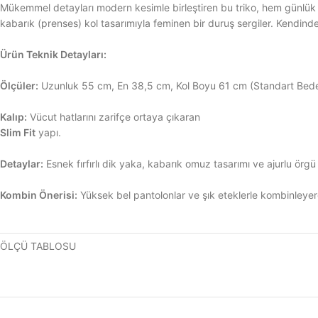
Mükemmel detayları modern kesimle birleştiren bu triko, hem günlük k
kabarık (prenses) kol tasarımıyla feminen bir duruş sergiler. Kendinden 
Ürün Teknik Detayları:
Ölçüler:
Uzunluk 55 cm, En 38,5 cm, Kol Boyu 61 cm (Standart Bede
Kalıp:
Vücut hatlarını zarifçe ortaya çıkaran
Slim Fit
yapı.
Detaylar:
Esnek fırfırlı dik yaka, kabarık omuz tasarımı ve ajurlu örg
Kombin Önerisi:
Yüksek bel pantolonlar ve şık eteklerle kombinleyerek 
ÖLÇÜ TABLOSU