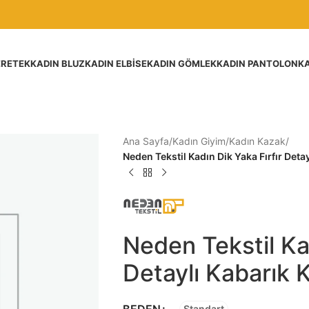
ER
ETEK
KADIN BLUZ
KADIN ELBISE
KADIN GÖMLEK
KADIN PANTOLON
KA
Ana Sayfa
/
Kadın Giyim
/
Kadın Kazak
/
Neden Tekstil Kadın Dik Yaka Fırfır Detayl
Neden Tekstil Kad
Detaylı Kabarık Ko
BEDEN
Standart