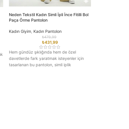
Neden Tekstil Kadın Simli İpli İnce Fitilli Bol
Neden Tekstil Pre
Paça Örme Pantolon
Triko Midi Elbise
Kadın Giyim
,
Kadın Pantolon
Kadın Giyim
,
Kadı
₺
479,99
₺
431,99
Zamansız şıklığı 
Hem gündüz şıklığında hem de özel
ık
buluşturan Premiu
davetlerde fark yaratmak isteyenler için
Midi Elbise , fe
tasarlanan bu pantolon, simli iplik
görünümüyle
dokusuyla göz alıcı bir