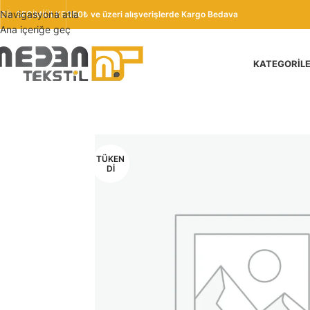
Navigasyona atla
DIL SEÇIMI
ÜLKE
350₺ ve üzeri alışverişlerde Kargo Bedava
Ana içeriğe geç
KATEGORIL
TÜKEN
DI