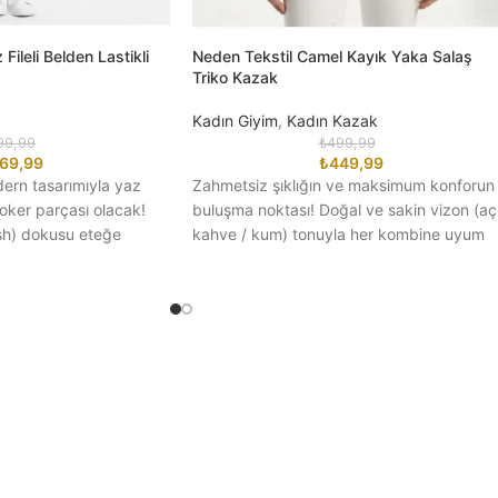
Fileli Belden Lastikli
Neden Tekstil Camel Kayık Yaka Salaş
Triko Kazak
Kadın Giyim
,
Kadın Kazak
99,99
₺
499,99
69,99
₺
449,99
ern tasarımıyla yaz
Zahmetsiz şıklığın ve maksimum konforun
oker parçası olacak!
buluşma noktası! Doğal ve sakin vizon (aç
esh) dokusu eteğe
kahve / kum) tonuyla her kombine uyum
ir
sağlayan