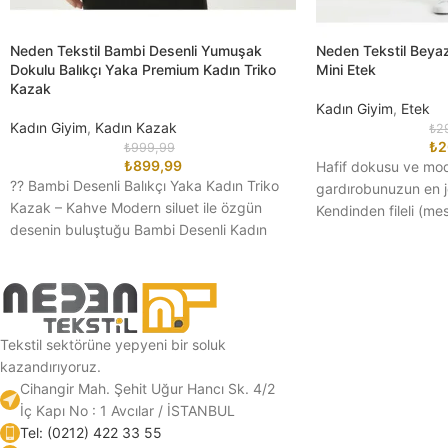
Neden Tekstil Bambi Desenli Yumuşak
Neden Tekstil Beyaz 
Dokulu Balıkçı Yaka Premium Kadın Triko
Mini Etek
Kazak
Kadın Giyim
,
Etek
Kadın Giyim
,
Kadın Kazak
₺
2
₺
2
₺
999,99
₺
899,99
Hafif dokusu ve mod
?? Bambi Desenli Balıkçı Yaka Kadın Triko
gardırobunuzun en j
Kazak – Kahve Modern siluet ile özgün
Kendinden fileli (m
desenin buluştuğu Bambi Desenli Kadın
hareketli ve piliseli b
Triko
Tekstil sektörüne yepyeni bir soluk
kazandırıyoruz.
Cihangir Mah. Şehit Uğur Hancı Sk. 4/2
İç Kapı No : 1 Avcılar / İSTANBUL
Tel: (0212) 422 33 55