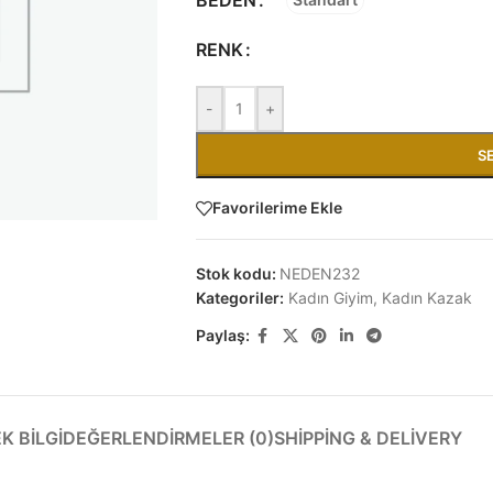
RENK
-
+
S
Favorilerime Ekle
Stok kodu:
NEDEN232
Kategoriler:
Kadın Giyim
,
Kadın Kazak
Paylaş:
EK BILGI
DEĞERLENDIRMELER (0)
SHIPPING & DELIVERY