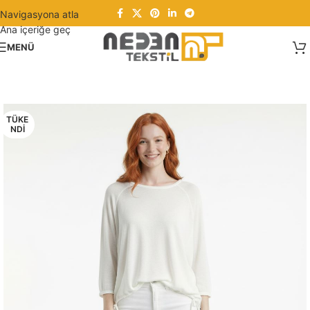
Navigasyona atla
Ana içeriğe geç
MENÜ
TÜKE
NDI