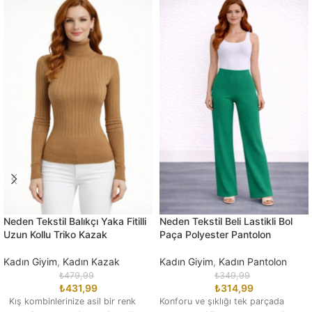
Neden Tekstil Balıkçı Yaka Fitilli
Neden Tekstil Beli Lastikli Bol
Uzun Kollu Triko Kazak
Paça Polyester Pantolon
Kadın Giyim
,
Kadın Kazak
Kadın Giyim
,
Kadın Pantolon
₺
479,99
₺
349,99
₺
431,99
₺
314,99
Kış kombinlerinize asil bir renk
Konforu ve şıklığı tek parçada