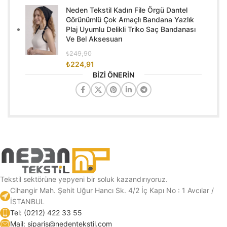
Neden Tekstil Kadın File Örgü Dantel
Görünümlü Çok Amaçlı Bandana Yazlık
Plaj Uyumlu Delikli Triko Saç Bandanası
Ve Bel Aksesuarı
₺
249,90
₺
224,91
BİZİ ÖNERİN
Tekstil sektörüne yepyeni bir soluk kazandırıyoruz.
Cihangir Mah. Şehit Uğur Hancı Sk. 4/2 İç Kapı No : 1 Avcılar /
İSTANBUL
Tel: (0212) 422 33 55
Mail: siparis@nedentekstil.com