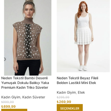
Neden Tekstil Bambi Desenli
Neden Tekstil Beyaz Fileli
Yumuşak Dokulu Balıkçı Yaka
Belden Lastikli Mini Etek
Premium Kadın Triko Süveter
Kadın Giyim
,
Etek
Kadın Giyim
,
Kadın Süveter
₺
299,99
₺
269,99
₺
999,99
₺
899,99
SEÇENEKLER