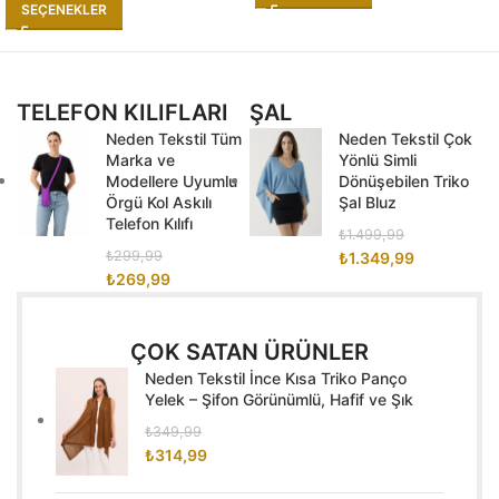
SEÇENEKLER
TELEFON KILIFLARI
ŞAL
Neden Tekstil Tüm
Neden Tekstil Çok
Marka ve
Yönlü Simli
Modellere Uyumlu
Dönüşebilen Triko
Örgü Kol Askılı
Şal Bluz
Telefon Kılıfı
₺
1.499,99
₺
299,99
₺
1.349,99
₺
269,99
ÇOK SATAN ÜRÜNLER
Neden Tekstil İnce Kısa Triko Panço
Yelek – Şifon Görünümlü, Hafif ve Şık
₺
349,99
₺
314,99