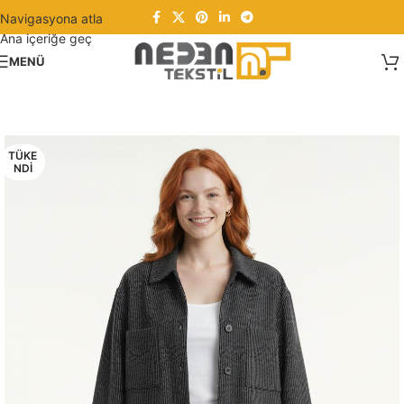
Navigasyona atla
Ana içeriğe geç
MENÜ
TÜKE
NDI