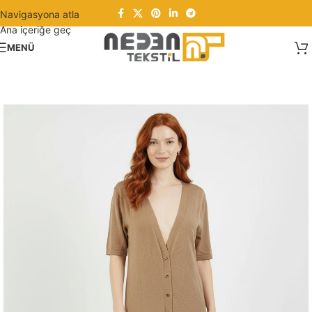
Navigasyona atla
Ana içeriğe geç
MENÜ