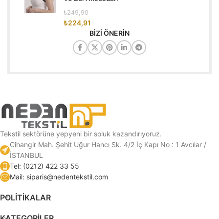
₺
249,90
₺
224,91
BİZİ ÖNERİN
Tekstil sektörüne yepyeni bir soluk kazandırıyoruz.
Cihangir Mah. Şehit Uğur Hancı Sk. 4/2 İç Kapı No : 1 Avcılar /
İSTANBUL
Tel: (0212) 422 33 55
Mail: siparis@nedentekstil.com
POLİTİKALAR
KATEGORILER