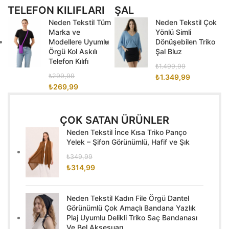
TELEFON KILIFLARI
ŞAL
Neden Tekstil Tüm
Neden Tekstil Çok
Marka ve
Yönlü Simli
Modellere Uyumlu
Dönüşebilen Triko
Örgü Kol Askılı
Şal Bluz
Telefon Kılıfı
₺
1.499,99
₺
299,99
₺
1.349,99
₺
269,99
ÇOK SATAN ÜRÜNLER
Neden Tekstil İnce Kısa Triko Panço
Yelek – Şifon Görünümlü, Hafif ve Şık
₺
349,99
₺
314,99
Neden Tekstil Kadın File Örgü Dantel
Görünümlü Çok Amaçlı Bandana Yazlık
Plaj Uyumlu Delikli Triko Saç Bandanası
Ve Bel Aksesuarı