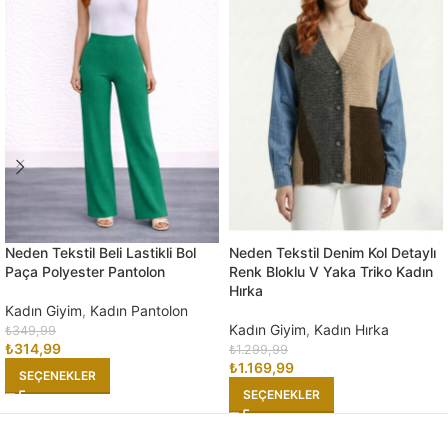
Neden Tekstil Beli Lastikli Bol
Neden Tekstil Denim Kol Detaylı
Paça Polyester Pantolon
Renk Bloklu V Yaka Triko Kadın
Hırka
Kadın Giyim
,
Kadın Pantolon
Kadın Giyim
,
Kadın Hırka
₺
349,99
₺
314,99
₺
1.299,99
₺
1.169,99
SEÇENEKLER
SEÇENEKLER