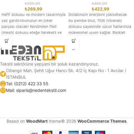
₺
299,99
₺
469,99
₺
269,99
₺
422,99
Hafif dokusu ve modern tasarımıyla
Dolabınızın enerjisini yükseltecek
yaz gardırobunuzun en joker
bu pembe bluz, fitilli (ribanalı)
parçası olacak! Kendinden fileli
dokusu sayesinde vücut hatlarınıza
(mesh) dokusu eteğe hareketli ve
mükemmel uyum sağlar. Bisiklet
piliseli bir
yaka kesimi ve ideal
Tekstil sektörüne yepyeni bir soluk kazandırıyoruz.
Cihangir Mah. Şehit Uğur Hancı Sk. 4/2 İç Kapı No : 1 Avcılar /
İSTANBUL
Tel: (0212) 422 33 55
Mail: siparis@nedentekstil.com
Based on
WoodMart
theme© 2026
WooCommerce Themes
.