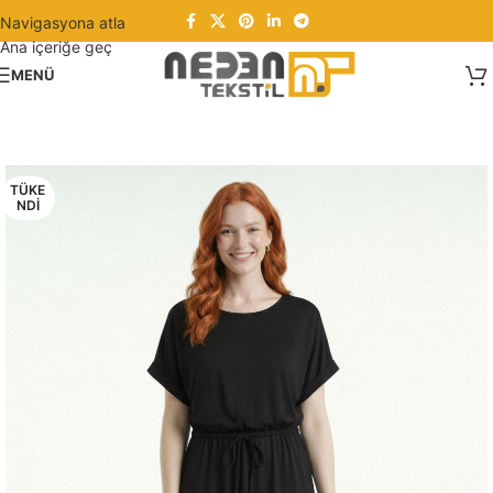
Navigasyona atla
Ana içeriğe geç
MENÜ
TÜKE
NDI