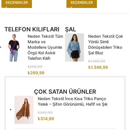
SEÇENEKLER
SEÇENEKLER
TELEFON KILIFLARI
ŞAL
Neden Tekstil Tüm
Neden Tekstil Çok
Marka ve
Yönlü Simli
Modellere Uyumlu
Dönüşebilen Triko
Örgü Kol Askılı
Şal Bluz
Telefon Kılıfı
₺
1.499,99
₺
299,99
₺
1.349,99
₺
269,99
ÇOK SATAN ÜRÜNLER
Neden Tekstil İnce Kısa Triko Panço
Yelek – Şifon Görünümlü, Hafif ve Şık
₺
349,99
₺
314,99