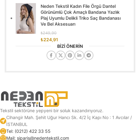
Neden Tekstil Kadın File Örgü Dantel
Görünümlü Çok Amaçlı Bandana Yazlık
Plaj Uyumlu Delikli Triko Saç Bandanası
Ve Bel Aksesuarı
₺
249,90
₺
224,91
BİZİ ÖNERİN
Tekstil sektörüne yepyeni bir soluk kazandırıyoruz.
Cihangir Mah. Şehit Uğur Hancı Sk. 4/2 İç Kapı No : 1 Avcılar /
İSTANBUL
Tel: (0212) 422 33 55
Mail: siparis@nedentekstil.com