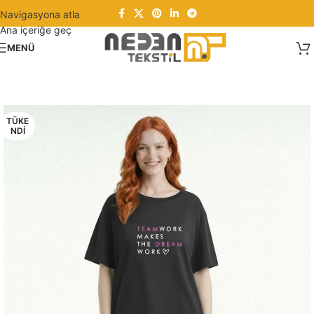
Navigasyona atla
Ana içeriğe geç
MENÜ
TÜKE
NDI