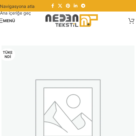
Navigasyona atla
Ana içeriğe geç
MENÜ
TÜKE
NDI