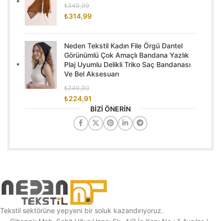
₺
349,99
₺
314,99
Neden Tekstil Kadın File Örgü Dantel
Görünümlü Çok Amaçlı Bandana Yazlık
Plaj Uyumlu Delikli Triko Saç Bandanası
Ve Bel Aksesuarı
₺
249,90
₺
224,91
BİZİ ÖNERİN
Tekstil sektörüne yepyeni bir soluk kazandırıyoruz.