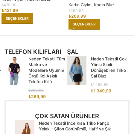
Kadın Giyim
,
Kadın Bluz
₺
479,99
₺
431,99
₺
299,99
₺
269,99
SEÇENEKLER
SEÇENEKLER
TELEFON KILIFLARI
ŞAL
Neden Tekstil Tüm
Neden Tekstil Çok
Marka ve
Yönlü Simli
Modellere Uyumlu
Dönüşebilen Triko
Örgü Kol Askılı
Şal Bluz
Telefon Kılıfı
₺
1.499,99
₺
299,99
₺
1.349,99
₺
269,99
ÇOK SATAN ÜRÜNLER
Neden Tekstil İnce Kısa Triko Panço
Yelek – Şifon Görünümlü, Hafif ve Şık