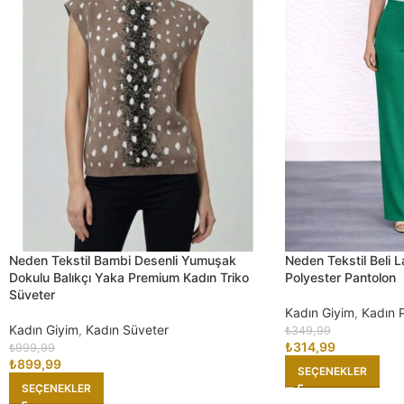
Neden Tekstil Bambi Desenli Yumuşak
Neden Tekstil Beli L
Dokulu Balıkçı Yaka Premium Kadın Triko
Polyester Pantolon
Süveter
Kadın Giyim
,
Kadın 
Kadın Giyim
,
Kadın Süveter
₺
349,99
₺
314,99
₺
999,99
₺
899,99
SEÇENEKLER
SEÇENEKLER