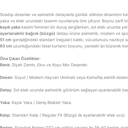
Sıradışı desenler ve asimetrik detaylarla günlük stilinize dinamizm ka
yaka ve etek ucundaki tasarım oyunlarıyla öne çıkıyor. Boynu zarif bi
kayık yaka
kesimi feminen bir duruş sergilerken, sol etek ucunda yer
ayarlanabilir bağcık (büzgü)
detayı ürüne asimetrik, modern ve spor
51 cm
genişliğindeki standart (regular) kalıbı, vücudunuzu nazikçe 
63 cm
uzunluğundaki ideal kurtarıcı boyunu, yandaki ipi büzerek kend
Öne Çıkan Özellikler:
Renk:
Siyah Zemin, Ekru ve Koyu Mor Desenler.
Desen:
Soyut / Modern Hayvan (Animal) veya Kamuflaj esintili desen
Detay:
Sol etek ucunda asimetrik görünüm sağlayan ayarlanabilir ba
Yaka:
Kayık Yaka / Geniş Bisiklet Yaka.
Kalıp:
Standart Kalıp / Regular Fit (Büzgü ile ayarlanabilir etek ucu).
Beden:
Standart Beden (102 cm göğüs çevresi ile 36-40 beden aralı