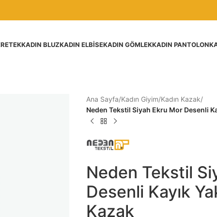
ER
ETEK
KADIN BLUZ
KADIN ELBISE
KADIN GÖMLEK
KADIN PANTOLON
KA
Ana Sayfa
/
Kadın Giyim
/
Kadın Kazak
/
Neden Tekstil Siyah Ekru Mor Desenli 
Neden Tekstil Si
Desenli Kayık Y
Kazak