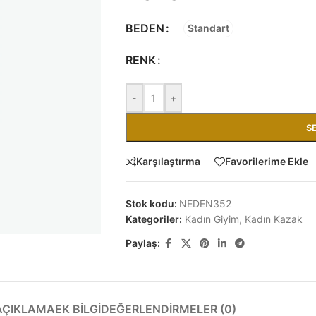
BEDEN
Standart
RENK
-
+
S
Karşılaştırma
Favorilerime Ekle
Stok kodu:
NEDEN352
Kategoriler:
Kadın Giyim
,
Kadın Kazak
Paylaş:
AÇIKLAMA
EK BILGI
DEĞERLENDIRMELER (0)