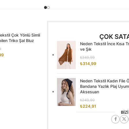
kstil Çok Yönlü Simli
ÇOK SAT
len Triko Şal Bluz
Neden Tekstil İnce Kısa T
9
ve Şık
99
₺
349,99
₺
314,99
Neden Tekstil Kadın File
Bandana Yazlık Plaj Uyuml
Aksesuarı
₺
249,90
₺
224,91
BİZ