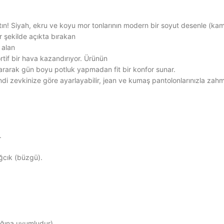
tın! Siyah, ekru ve koyu mor tonlarının modern bir soyut desenle (kamu
r şekilde açıkta bırakan
 alan
tif bir hava kazandırıyor. Ürünün
sararak gün boyu potluk yapmadan fit bir konfor sunar.
i zevkinize göre ayarlayabilir, jean ve kumaş pantolonlarınızla zahm
.
ğcık (büzgü).
ğına uyumludur).