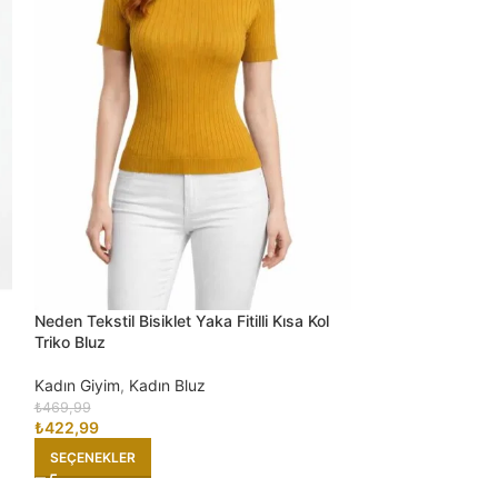
Neden Tekstil Bisiklet Yaka Fitilli Kısa Kol
Neden Tekstil De
Triko Bluz
Bloklu V Yaka Tr
Kadın Giyim
,
Kadın Bluz
Kadın Giyim
,
Kad
₺
469,99
₺
1.299,99
₺
422,99
₺
1.169,99
SEÇENEKLER
SEÇENEKLER