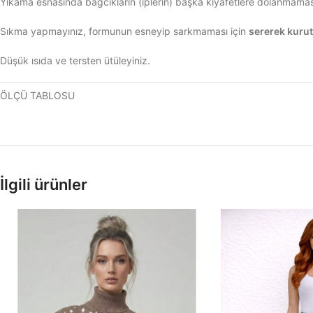
Yıkama esnasında bağcıkların (iplerin) başka kıyafetlere dolanmaması i
Sıkma yapmayınız, formunun esneyip sarkmaması için
sererek kuru
Düşük ısıda ve tersten ütüleyiniz.
ÖLÇÜ TABLOSU
İlgili ürünler