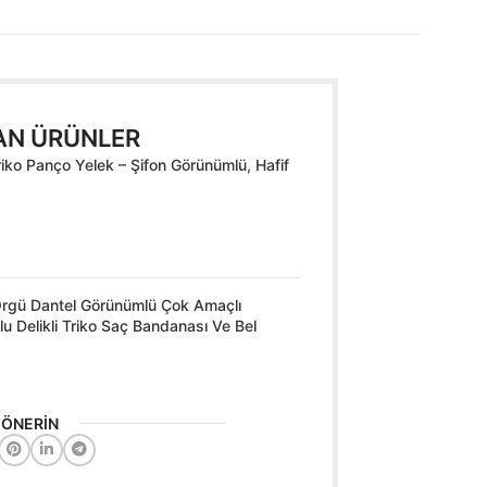
AN ÜRÜNLER
riko Panço Yelek – Şifon Görünümlü, Hafif
 Örgü Dantel Görünümlü Çok Amaçlı
u Delikli Triko Saç Bandanası Ve Bel
İ ÖNERİN