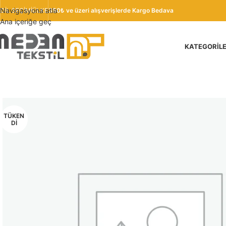
Navigasyona atla
DIL SEÇIMI
ÜLKE
350₺ ve üzeri alışverişlerde Kargo Bedava
Ana içeriğe geç
KATEGORIL
TÜKEN
DI