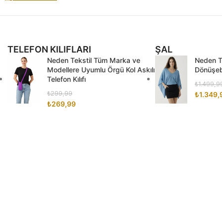
TELEFON KILIFLARI
ŞAL
Neden Tekstil Tüm Marka ve
Neden Te
Modellere Uyumlu Örgü Kol Askılı
Dönüşebi
Telefon Kılıfı
₺
1.499,9
₺
299,99
₺
1.349,
₺
269,99