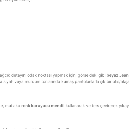
bağcık detayını odak noktası yapmak için, görseldeki gibi
beyaz Jean
dına siyah veya mürdüm tonlarında kumaş pantolonlarla şık bir ofis/akş
ede, mutlaka
renk koruyucu mendil
kullanarak ve ters çevirerek yıkay