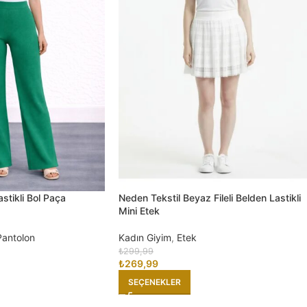
astikli Bol Paça
Neden Tekstil Beyaz Fileli Belden Lastikli
Mini Etek
Pantolon
Kadın Giyim
,
Etek
₺
299,99
₺
269,99
SEÇENEKLER