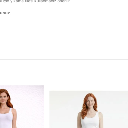
çin yıkama filesi kullanmanız önerilir.
tunuz
.