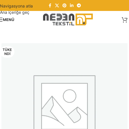
Navigasyona atla
Ana içeriğe geç
MENÜ
TÜKE
NDI