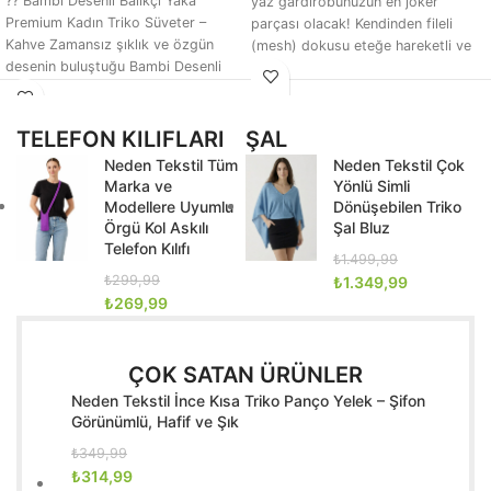
?? Bambi Desenli Balıkçı Yaka
yaz gardırobunuzun en joker
Premium Kadın Triko Süveter –
parçası olacak! Kendinden fileli
Kahve Zamansız şıklık ve özgün
(mesh) dokusu eteğe hareketli ve
desenin buluştuğu Bambi Desenli
piliseli bir
Kadın
TELEFON KILIFLARI
ŞAL
Neden Tekstil Tüm
Neden Tekstil Çok
Marka ve
Yönlü Simli
Modellere Uyumlu
Dönüşebilen Triko
Örgü Kol Askılı
Şal Bluz
Telefon Kılıfı
₺
1.499,99
₺
299,99
₺
1.349,99
₺
269,99
ÇOK SATAN ÜRÜNLER
Neden Tekstil İnce Kısa Triko Panço Yelek – Şifon
Görünümlü, Hafif ve Şık
₺
349,99
₺
314,99