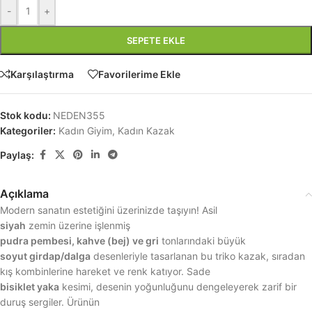
-
+
SEPETE EKLE
Karşılaştırma
Favorilerime Ekle
Stok kodu:
NEDEN355
Kategoriler:
Kadın Giyim
,
Kadın Kazak
Paylaş:
Açıklama
Modern sanatın estetiğini üzerinizde taşıyın! Asil
siyah
zemin üzerine işlenmiş
pudra pembesi, kahve (bej) ve gri
tonlarındaki büyük
soyut girdap/dalga
desenleriyle tasarlanan bu triko kazak, sıradan
kış kombinlerine hareket ve renk katıyor. Sade
bisiklet yaka
kesimi, desenin yoğunluğunu dengeleyerek zarif bir
duruş sergiler. Ürünün