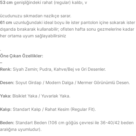
53 cm
genişliğindeki rahat (regular) kalıbı, v
ücudunuzu sıkmadan nazikçe sarar.
61 cm
uzunluğundaki ideal boyu ile ister pantolon içine sokarak ister
dışarıda bırakarak kullanabilir; ofisten hafta sonu gezmelerine kadar
her ortama uyum sağlayabilirsiniz
.
Öne Çıkan Özellikler:
–
Renk:
Siyah Zemin; Pudra, Kahve/Bej ve Gri Desenler.
Desen:
Soyut Girdap / Modern Dalga / Mermer Görünümlü Desen.
Yaka:
Bisiklet Yaka / Yuvarlak Yaka.
Kalıp:
Standart Kalıp / Rahat Kesim (Regular Fit).
Beden:
Standart Beden (106 cm göğüs çevresi ile 36-40/42 beden
aralığına uyumludur).