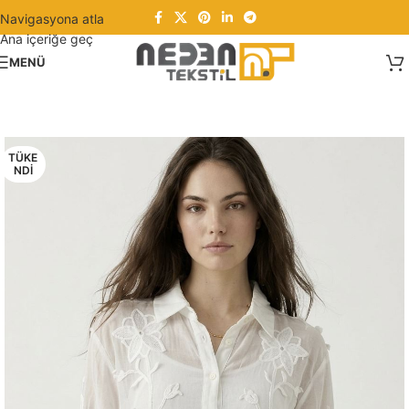
Navigasyona atla
Ana içeriğe geç
MENÜ
TÜKE
NDI