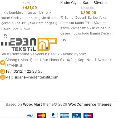
Kadın Giyim
,
Kadın Süveter
₺
479,99
₺
431,99
₺
999,99
₺
899,99
Kış kombinlerinize asil bir renk
?? Bambi Desenli Balıkçı Yaka
katın! Canlı ve derin rengiyle dikkat
Premium Kadın Triko Süveter –
çeken bu balıkçı yaka (tam boğazlı)
Kahve Zamansız şıklık ve özgün
kazak, boynunuzu
desenin buluştuğu Bambi Desenli
Kadın
Tekstil sektörüne yepyeni bir soluk kazandırıyoruz.
Cihangir Mah. Şehit Uğur Hancı Sk. 4/2 İç Kapı No : 1 Avcılar /
İSTANBUL
Tel: (0212) 422 33 55
Mail: siparis@nedentekstil.com
Based on
WoodMart
theme© 2026
WooCommerce Themes
.