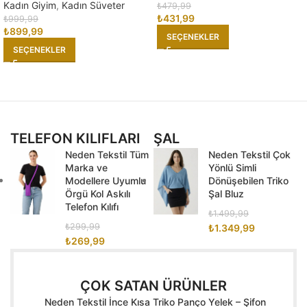
Kadın Giyim
,
Kadın Süveter
₺
479,99
₺
431,99
₺
999,99
₺
899,99
SEÇENEKLER
SEÇENEKLER
TELEFON KILIFLARI
ŞAL
Neden Tekstil Tüm
Neden Tekstil Çok
Marka ve
Yönlü Simli
Modellere Uyumlu
Dönüşebilen Triko
Örgü Kol Askılı
Şal Bluz
Telefon Kılıfı
₺
1.499,99
₺
299,99
₺
1.349,99
₺
269,99
ÇOK SATAN ÜRÜNLER
Neden Tekstil İnce Kısa Triko Panço Yelek – Şifon