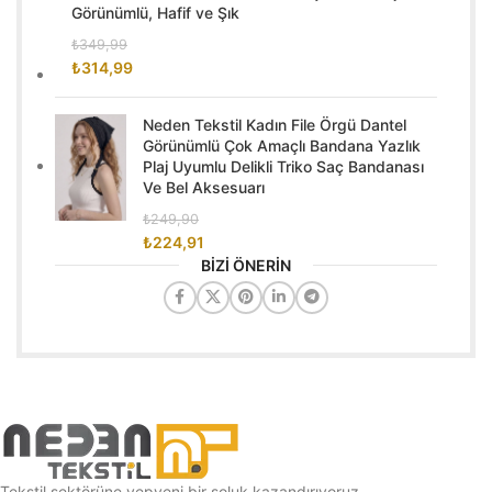
Görünümlü, Hafif ve Şık
₺
349,99
₺
314,99
Neden Tekstil Kadın File Örgü Dantel
Görünümlü Çok Amaçlı Bandana Yazlık
Plaj Uyumlu Delikli Triko Saç Bandanası
Ve Bel Aksesuarı
₺
249,90
₺
224,91
BİZİ ÖNERİN
Tekstil sektörüne yepyeni bir soluk kazandırıyoruz.