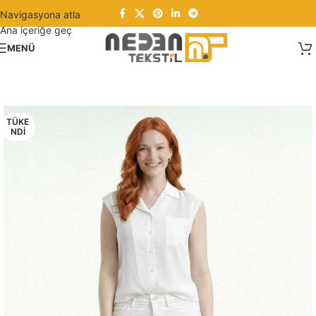
Navigasyona atla
Ana içeriğe geç
MENÜ
TÜKE
NDI