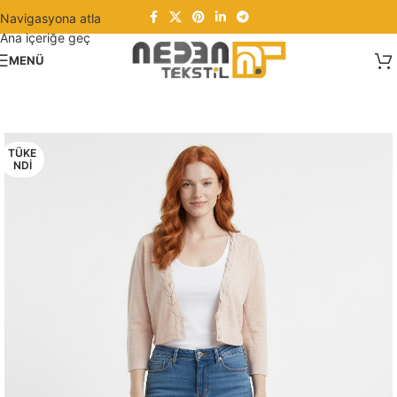
Navigasyona atla
Ana içeriğe geç
MENÜ
TÜKE
NDI