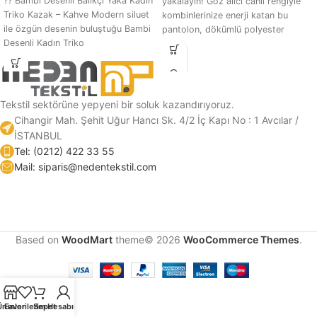
?? Bambi Desenli Balıkçı Yaka Kadın
yakalayın! Göz alıcı canlı rengiyle
Triko Kazak – Kahve Modern siluet
kombinlerinize enerji katan bu
ile özgün desenin buluştuğu Bambi
pantolon, dökümlü polyester
Desenli Kadın Triko
kumaşı sayesinde gün
Tekstil sektörüne yepyeni bir soluk kazandırıyoruz.
Cihangir Mah. Şehit Uğur Hancı Sk. 4/2 İç Kapı No : 1 Avcılar /
İSTANBUL
Tel: (0212) 422 33 55
Mail: siparis@nedentekstil.com
Based on
WoodMart
theme© 2026
WooCommerce Themes
.
Ürünler
Favorilerim
Sepet
Hesabım