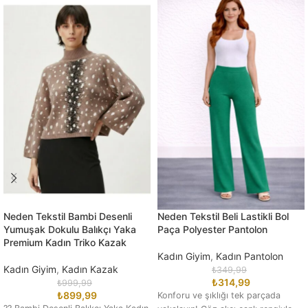
Neden Tekstil Bambi Desenli
Neden Tekstil Beli Lastikli Bol
Yumuşak Dokulu Balıkçı Yaka
Paça Polyester Pantolon
Premium Kadın Triko Kazak
Kadın Giyim
,
Kadın Pantolon
Kadın Giyim
,
Kadın Kazak
₺
349,99
₺
314,99
₺
999,99
₺
899,99
Konforu ve şıklığı tek parçada