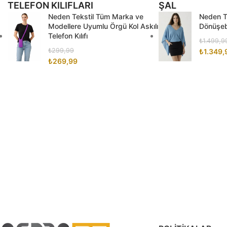
TELEFON KILIFLARI
ŞAL
Neden Tekstil Tüm Marka ve
Neden Te
Modellere Uyumlu Örgü Kol Askılı
Dönüşebi
Telefon Kılıfı
₺
1.499,9
₺
299,99
₺
1.349,
₺
269,99