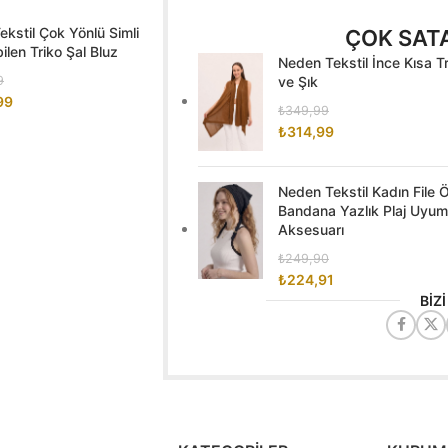
kstil Çok Yönlü Simli
ÇOK SAT
len Triko Şal Bluz
Neden Tekstil İnce Kısa T
9
ve Şık
99
₺
349,99
₺
314,99
Neden Tekstil Kadın File
Bandana Yazlık Plaj Uyuml
Aksesuarı
₺
249,90
₺
224,91
BİZ