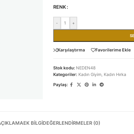
RENK
-
+
S
Karşılaştırma
Favorilerime Ekle
Stok kodu:
NEDEN48
Kategoriler:
Kadın Giyim
,
Kadın Hırka
Paylaş:
AÇIKLAMA
EK BILGI
DEĞERLENDIRMELER (0)