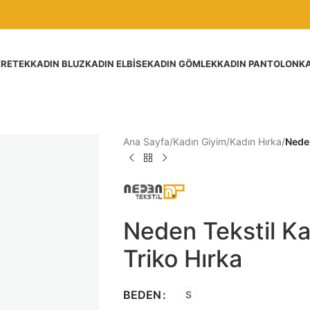
ER
ETEK
KADIN BLUZ
KADIN ELBISE
KADIN GÖMLEK
KADIN PANTOLON
KA
Ana Sayfa
/
Kadın Giyim
/
Kadın Hırka
/
Neden
Neden Tekstil K
Triko Hırka
BEDEN
S