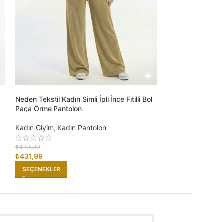
Neden Tekstil Kadın Simli İpli İnce Fitilli Bol
Neden Tekstil Kadı
Paça Örme Pantolon
Bol Paça Örme P
Kadın Giyim
,
Kadın Pantolon
Kadın Giyim
,
Kad
₺
479,99
₺
479,99
₺
431,99
₺
431,99
SEÇENEKLER
SEÇENEKLER