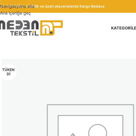
Navigasyona atla
DIL SEÇIMI
ÜLKE
350₺ ve üzeri alışverişlerde Kargo Bedava
Ana içeriğe geç
KATEGORIL
TÜKEN
DI