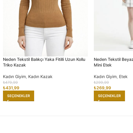
Neden Tekstil Balıkçı Yaka Fitilli Uzun Kollu
Neden Tekstil Beyaz 
Triko Kazak
Mini Etek
Kadın Giyim
,
Kadın Kazak
Kadın Giyim
,
Etek
₺
479,99
₺
299,99
₺
431,99
₺
269,99
SEÇENEKLER
SEÇENEKLER