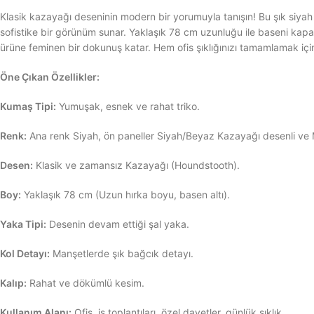
Klasik kazayağı deseninin modern bir yorumuyla tanışın! Bu şık siyah 
sofistike bir görünüm sunar. Yaklaşık 78 cm uzunluğu ile baseni kapa
ürüne feminen bir dokunuş katar. Hem ofis şıklığınızı tamamlamak için
Öne Çıkan Özellikler:
Kumaş Tipi:
Yumuşak, esnek ve rahat triko.
Renk:
Ana renk Siyah, ön paneller Siyah/Beyaz Kazayağı desenli ve M
Desen:
Klasik ve zamansız Kazayağı (Houndstooth).
Boy:
Yaklaşık 78 cm (Uzun hırka boyu, basen altı).
Yaka Tipi:
Desenin devam ettiği şal yaka.
Kol Detayı:
Manşetlerde şık bağcık detayı.
Kalıp:
Rahat ve dökümlü kesim.
Kullanım Alanı:
Ofis, iş toplantıları, özel davetler, günlük şıklık.