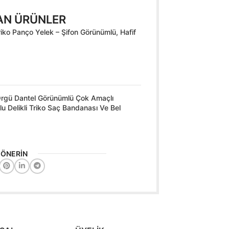
AN ÜRÜNLER
riko Panço Yelek – Şifon Görünümlü, Hafif
 Örgü Dantel Görünümlü Çok Amaçlı
u Delikli Triko Saç Bandanası Ve Bel
İ ÖNERİN