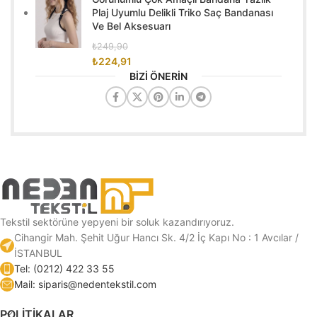
Plaj Uyumlu Delikli Triko Saç Bandanası
Ve Bel Aksesuarı
₺
249,90
₺
224,91
BİZİ ÖNERİN
Tekstil sektörüne yepyeni bir soluk kazandırıyoruz.
Cihangir Mah. Şehit Uğur Hancı Sk. 4/2 İç Kapı No : 1 Avcılar /
İSTANBUL
Tel: (0212) 422 33 55
Mail: siparis@nedentekstil.com
POLİTİKALAR