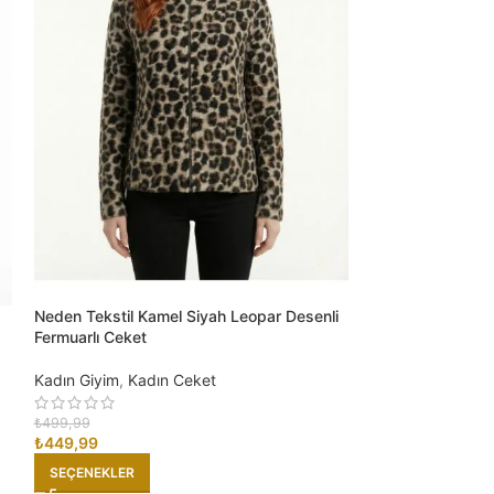
Neden Tekstil Kamel Siyah Leopar Desenli
Neden Tekstil Kırm
Fermuarlı Ceket
Yılbaşı Kazağı
Kadın Giyim
,
Kadın Ceket
Kadın Giyim
,
Kad
₺
499,99
₺
449,99
₺
499,99
₺
449,99
SEÇENEKLER
SEÇENEKLER