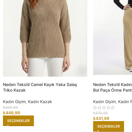
Neden Tekstil Camel Kayık Yaka Salaş
Neden Tekstil Kadın Si
Triko Kazak
Bol Paça Örme Pant
Kadın Giyim
,
Kadın Kazak
Kadın Giyim
,
Kadın 
₺
499,99
₺
449,99
₺
479,99
₺
431,99
SEÇENEKLER
SEÇENEKLER