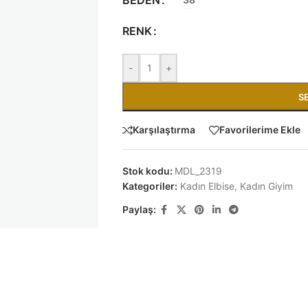
RENK
-
+
S
Karşılaştırma
Favorilerime Ekle
Stok kodu:
MDL_2319
Kategoriler:
Kadın Elbise
,
Kadın Giyim
Paylaş: