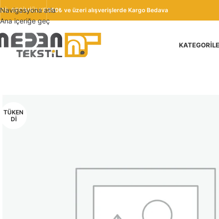
Navigasyona atla
DIL SEÇIMI
ÜLKE
350₺ ve üzeri alışverişlerde Kargo Bedava
Ana içeriğe geç
KATEGORIL
TÜKEN
DI