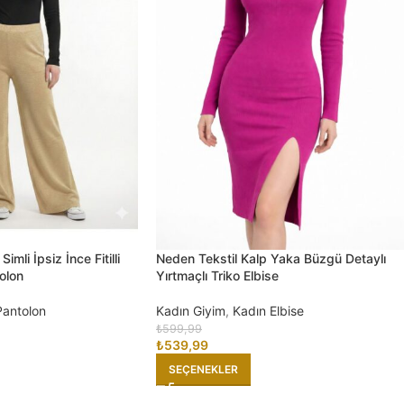
mli İpsiz İnce Fitilli
Neden Tekstil Kalp Yaka Büzgü Detaylı
olon
Yırtmaçlı Triko Elbise
Pantolon
Kadın Giyim
,
Kadın Elbise
₺
599,99
₺
539,99
SEÇENEKLER