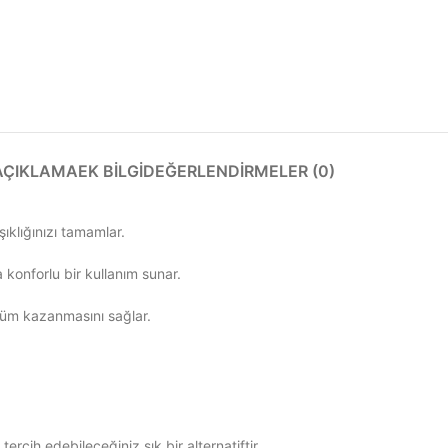
AÇIKLAMA
EK BILGI
DEĞERLENDIRMELER (0)
ıklığınızı tamamlar.
 konforlu bir kullanım sunar.
ünüm kazanmasını sağlar.
rcih edebileceğiniz şık bir alternatiftir.