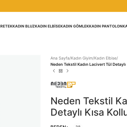
ER
ETEK
KADIN BLUZ
KADIN ELBISE
KADIN GÖMLEK
KADIN PANTOLON
KA
Ana Sayfa
/
Kadın Giyim
/
Kadın Elbise
/
Neden Tekstil Kadın Lacivert Tül Detaylı 
Neden Tekstil Ka
Detaylı Kısa Koll
BEDEN
38