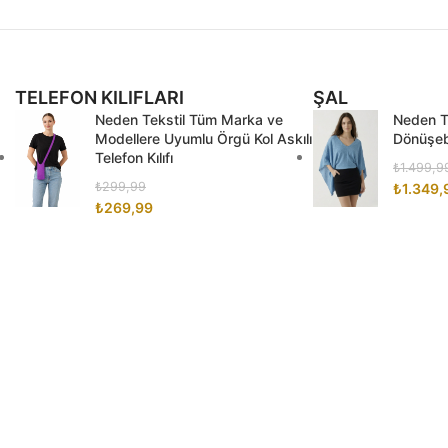
TELEFON KILIFLARI
ŞAL
Neden Tekstil Tüm Marka ve
Neden Te
Modellere Uyumlu Örgü Kol Askılı
Dönüşebi
Telefon Kılıfı
₺
1.499,9
₺
299,99
₺
1.349,
₺
269,99