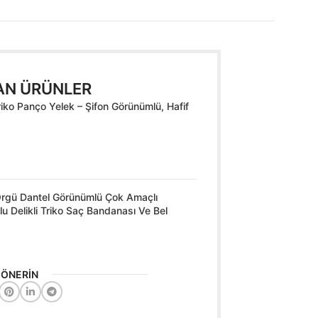
AN ÜRÜNLER
riko Panço Yelek – Şifon Görünümlü, Hafif
 Örgü Dantel Görünümlü Çok Amaçlı
u Delikli Triko Saç Bandanası Ve Bel
İ ÖNERİN