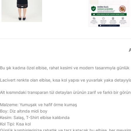
Bu şık kadına özel elbise, rahat kesimi ve modern tasarımıyla günlük ş
Lacivert renkte olan elbise, kısa kol yapısı ve yuvarlak yaka detayıyla
Alt kısmındaki transparan tül detayları ürünün zarif ve farklı bir gör
Malzeme: Yumuşak ve hafif örme kumaş
Boy: Diz altında midi boy
Kesim: Salaş, T-Shirt elbise kalıbında
Kol Tipi: Kısa kol
Günlük kombinlerinize rahatlık ve tarz katacak bu elbise, her mevsim te