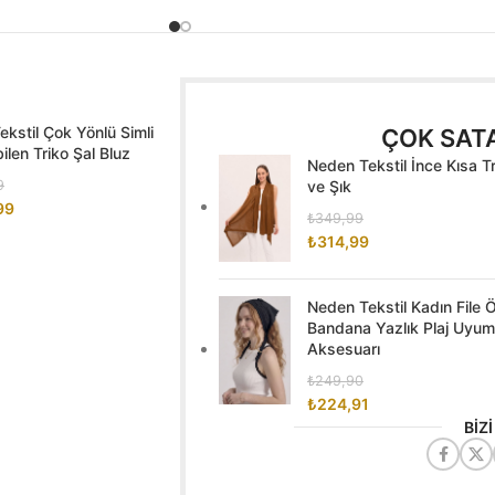
kstil Çok Yönlü Simli
ÇOK SAT
len Triko Şal Bluz
Neden Tekstil İnce Kısa T
9
ve Şık
99
₺
349,99
₺
314,99
Neden Tekstil Kadın File
Bandana Yazlık Plaj Uyuml
Aksesuarı
₺
249,90
₺
224,91
BİZ