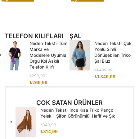
TELEFON KILIFLARI
ŞAL
Neden Tekstil Tüm
Neden Tekstil Çok
Marka ve
Yönlü Simli
Modellere Uyumlu
Dönüşebilen Triko
Örgü Kol Askılı
Şal Bluz
Telefon Kılıfı
₺
1.499,99
₺
299,99
₺
1.349,99
₺
269,99
ÇOK SATAN ÜRÜNLER
Neden Tekstil İnce Kısa Triko Panço
Yelek – Şifon Görünümlü, Hafif ve Şık
₺
349,99
₺
314,99