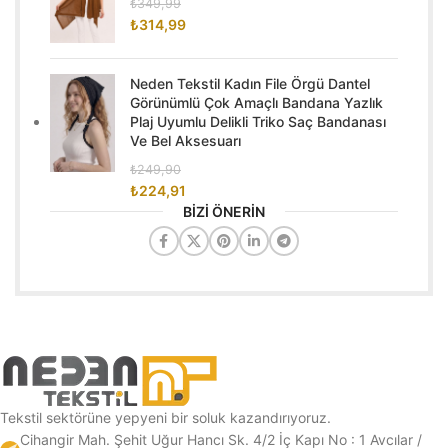
₺
349,99
₺
314,99
Neden Tekstil Kadın File Örgü Dantel
Görünümlü Çok Amaçlı Bandana Yazlık
Plaj Uyumlu Delikli Triko Saç Bandanası
Ve Bel Aksesuarı
₺
249,90
₺
224,91
BİZİ ÖNERİN
Tekstil sektörüne yepyeni bir soluk kazandırıyoruz.
Cihangir Mah. Şehit Uğur Hancı Sk. 4/2 İç Kapı No : 1 Avcılar /