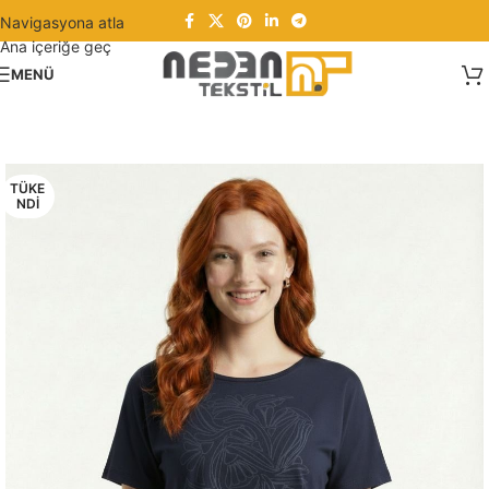
Navigasyona atla
Ana içeriğe geç
MENÜ
TÜKE
NDI