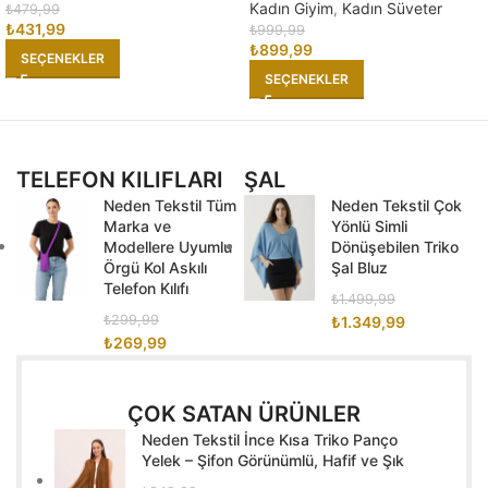
Kadın Giyim
,
Kadın Süveter
₺
479,99
₺
431,99
₺
999,99
₺
899,99
SEÇENEKLER
SEÇENEKLER
TELEFON KILIFLARI
ŞAL
Neden Tekstil Tüm
Neden Tekstil Çok
Marka ve
Yönlü Simli
Modellere Uyumlu
Dönüşebilen Triko
Örgü Kol Askılı
Şal Bluz
Telefon Kılıfı
₺
1.499,99
₺
299,99
₺
1.349,99
₺
269,99
ÇOK SATAN ÜRÜNLER
Neden Tekstil İnce Kısa Triko Panço
Yelek – Şifon Görünümlü, Hafif ve Şık